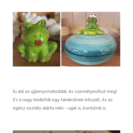
Írj alá az ujjlenyomatoddal, és személyesítsd meg!
Ez a nagy kínálótál egy tanárnőnek készült, és az
egész osztály alárta neki – ujjal is, kontúrral is.