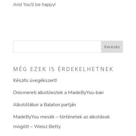
And You’ll be happy!
MÉG EZEK IS ÉRDEKELHETNEK
Készíts üvegékszert!
Önismereti alkotóestek a MadeByYou-ban
Alkotótábor a Balaton partján
MadeByYou mesék – történetek az alkotások
mögött – Weisz Betty