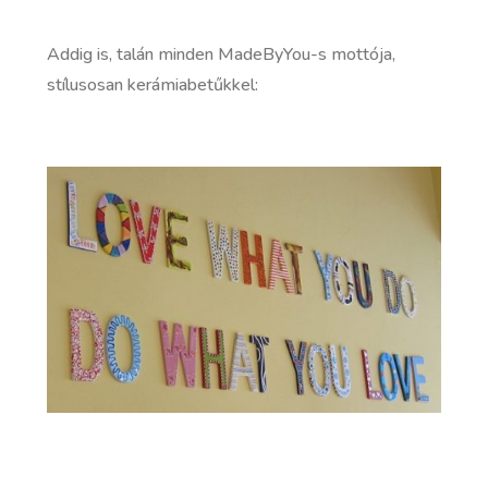
Addig is, talán minden MadeByYou-s mottója,
stílusosan kerámiabetűkkel: