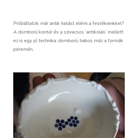
Próbáltatok már antik hatást elérni a festékeinkkel?
A domború kontúr és a szivacsos ‘antikolás’ mellett
ez is egy jó technika: domború, habos máz a formák
peremén.