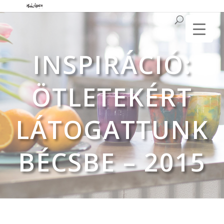
INSPIRÁCIÓ:
ÖTLETEKÉRT
LÁTOGATTUNK
BÉCSBE – 2015