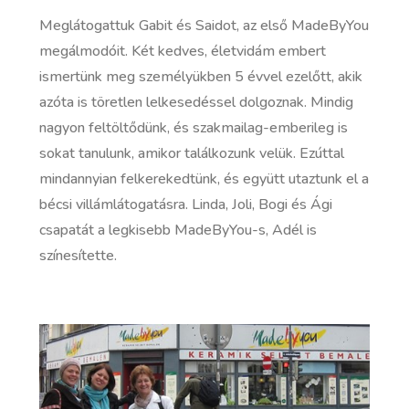
Meglátogattuk Gabit és Saidot, az első MadeByYou
megálmodóit. Két kedves, életvidám embert
ismertünk meg személyükben 5 évvel ezelőtt, akik
azóta is töretlen lelkesedéssel dolgoznak. Mindig
nagyon feltöltődünk, és szakmailag-emberileg is
sokat tanulunk, amikor találkozunk velük. Ezúttal
mindannyian felkerekedtünk, és együtt utaztunk el a
bécsi villámlátogatásra. Linda, Joli, Bogi és Ági
csapatát a legkisebb MadeByYou-s, Adél is
színesítette.