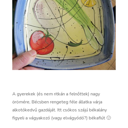
A gyerekek (és nem ritkán a felnőttek) nagy
örömére, Bécsben rengeteg féle állatka várja
alkotókedvű gazdáját. Itt csókos szájú békalány
figyeli a vágyakozó (vagy elvágyódó?) békafiút 🙂