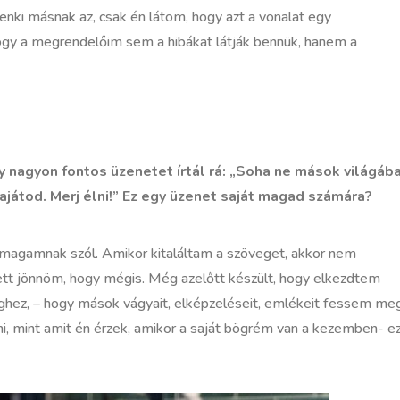
enki másnak az, csak én látom, hogy azt a vonalat egy
hogy a megrendelőim sem a hibákat látják bennük, hanem a
 nagyon fontos üzenetet írtál rá: „Soha ne mások világáb
ajátod. Merj élni!” Ez egy üzenet saját magad számára?
 magamnak szól. Amikor kitaláltam a szöveget, akkor nem
llett jönnöm, hogy mégis. Még azelőtt készült, hogy elkezdtem
ghez, – hogy mások vágyait, elképzeléseit, emlékeit fessem meg
i, mint amit én érzek, amikor a saját bögrém van a kezemben- e