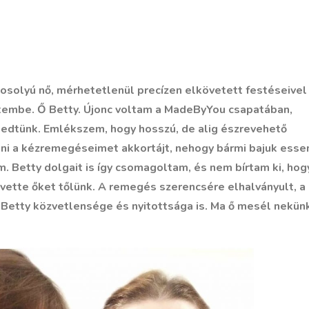
mosolyú nő, mérhetetlenül precízen elkövetett festéseivel
etembe. Ő Betty. Újonc voltam a MadeByYou csapatában,
kedtünk. Emlékszem, hogy hosszú, de alig észrevehető
ani a kézremegéseimet akkortájt, nehogy bármi bajuk esse
. Betty dolgait is így csomagoltam, és nem bírtam ki, hog
tvette őket tőlünk. A remegés szerencsére elhalványult, a
y Betty közvetlensége és nyitottsága is. Ma ő mesél nekünk