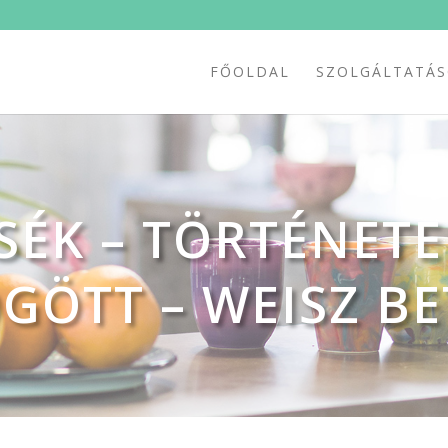
FŐOLDAL
SZOLGÁLTATÁ
ÉK – TÖRTÉNETE
GÖTT – WEISZ BE