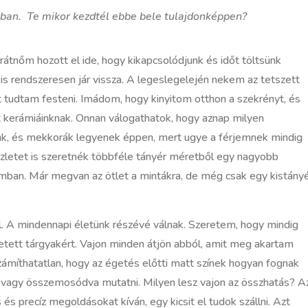
tban. Te mikor kezdtél ebbe bele tulajdonképpen?
tnőm hozott el ide, hogy kikapcsolódjunk és időt töltsünk
 is rendszeresen jár vissza. A legeslegelején nekem az tetszett
t tudtam festeni. Imádom, hogy kinyitom otthon a szekrényt, és
tt kerámiáinknak. Onnan válogathatok, hogy aznap milyen
unk, és mekkorák legyenek éppen, mert ugye a férjemnek mindig
észletet is szeretnék többféle tányér méretből egy nagyobb
ban. Már megvan az ötlet a mintákra, de még csak egy kistány
. A mindennapi életünk részévé válnak. Szeretem, hogy mindig
etett tárgyakért. Vajon minden átjön abból, amit meg akartam
iszámíthatatlan, hogy az égetés előtti matt színek hogyan fognak
 vagy összemosódva mutatni. Milyen lesz vajon az összhatás? A
s precíz megoldásokat kíván, egy kicsit el tudok szállni. Azt