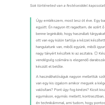
Sok történeted van a festéseiddel kapcsola
Úgy emlékszem, most lesz öt éve. Egy bará
együtt. Én nagyon itt ragadtam, de azért ő
benne leginkább, hogy használati tárgyaka
ott van egy külön tartója a kézzel készíte
hangulatunk van, miből együnk, miből igy
nagy tányért készítek ki az asztalra. 🙂 K
vendégség számára is elegendő darabszám
készült el belőle.
A használhatóságuk nagyon mellettük szól
van egy kis izgalom amikor megyek a kiég
valósítani? Pont úgy fog kinézni? Kicsit k
egymáson, egymás mellett, kontrasztban,
én technikáimmal, ami tudom, hogy pontos é