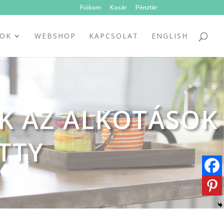
Fiókom
Kosár
Pénztár
SOK
WEBSHOP
KAPCSOLAT
ENGLISH
K AZ ALKOTÁSOK
TTY