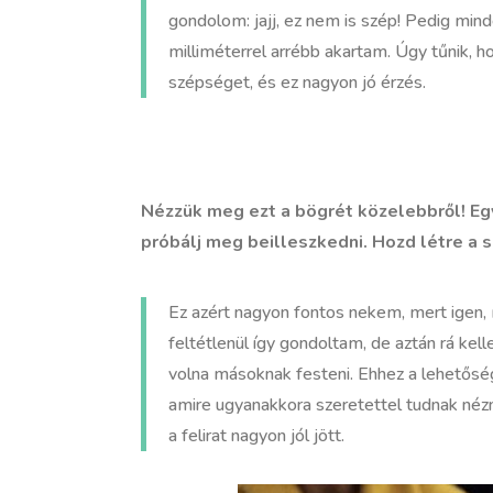
gondolom: jajj, ez nem is szép! Pedig mind
milliméterrel arrébb akartam. Úgy tűnik, 
szépséget, és ez nagyon jó érzés.
Nézzük meg ezt a bögrét közelebbről! Egy
próbálj meg beilleszkedni. Hozd létre a s
Ez azért nagyon fontos nekem, mert igen,
feltétlenül így gondoltam, de aztán rá ke
volna másoknak festeni. Ehhez a lehetősé
amire ugyanakkora szeretettel tudnak nézn
a felirat nagyon jól jött.