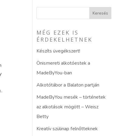
MÉG EZEK IS
ÉRDEKELHETNEK
Készíts üvegékszert!
Önismereti alkotóestek a
n
MadeByYou-ban
y
Alkotótábor a Balaton partján
.
MadeByYou mesék – történetek
az alkotások mögött – Weisz
Betty
Kreatív szülinap felnőtteknek