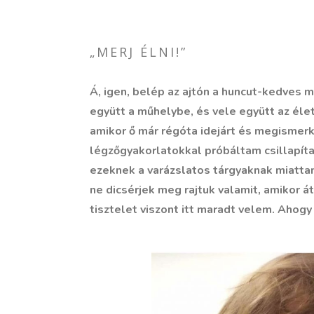
„MERJ ÉLNI!”
Á, igen, belép az ajtón a huncut-kedves 
együtt a műhelybe, és vele együtt az él
amikor ő már régóta idejárt és megismer
légzőgyakorlatokkal próbáltam csillapít
ezeknek a varázslatos tárgyaknak miattam
ne dicsérjek meg rajtuk valamit, amikor á
tisztelet viszont itt maradt velem. Ahog