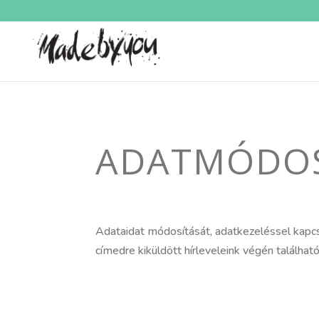
ADATMÓDOS
Adataidat módosítását, adatkezeléssel kapcsol
címedre kiküldött hírleveleink végén találhat