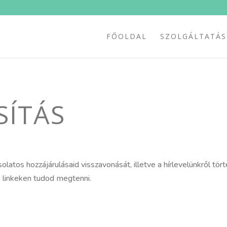
FŐOLDAL
SZOLGÁLTATÁ
ÍTÁS
atos hozzájárulásaid visszavonását, illetve a hírlevelünkről tör
ó linkeken tudod megtenni.