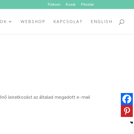
Fiókom
Kosár
Pénztár
SOK
WEBSHOP
KAPCSOLAT
ENGLISH
ténő leiratkozást az általad megadott e-mail