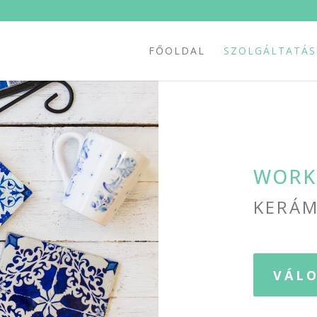
FŐOLDAL
SZOLGÁLTATÁ
WORK
KERÁM
VÁL