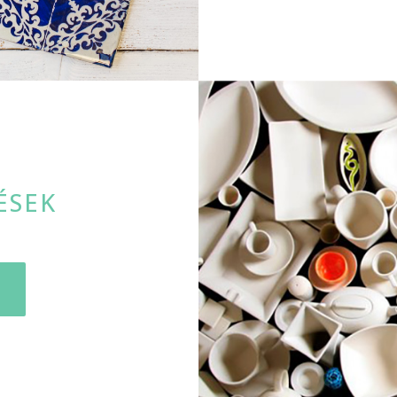
ÉSEK
G