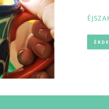
ÉJSZA
ÉRDE