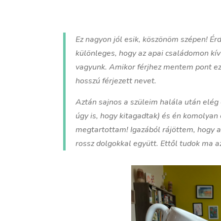
Ez nagyon jól esik, köszönöm szépen! Ér
különleges, hogy az apai családomon kív
vagyunk. Amikor férjhez mentem pont ezé
hosszú férjezett nevet.
Aztán sajnos a szüleim halála után elég
úgy is, hogy kitagadtak) és én komolya
megtartottam! Igazából rájöttem, hogy a
rossz dolgokkal együtt. Ettől tudok ma az