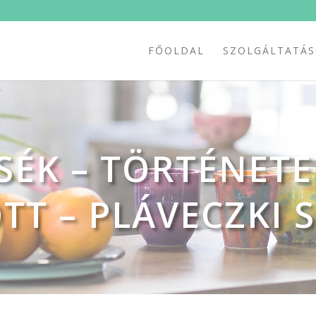
FŐOLDAL
SZOLGÁLTATÁ
ÉK – TÖRTÉNETE
T – PLÁVECZKI S