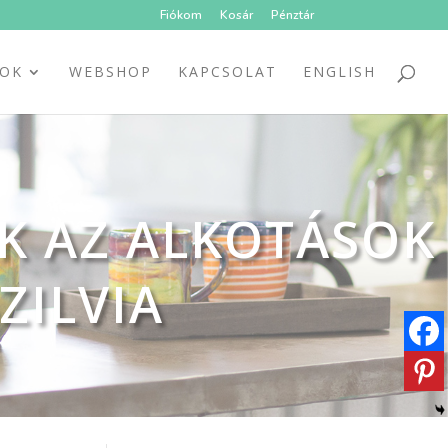
Fiókom
Kosár
Pénztár
SOK
WEBSHOP
KAPCSOLAT
ENGLISH
K AZ ALKOTÁSOK
ZILVIA