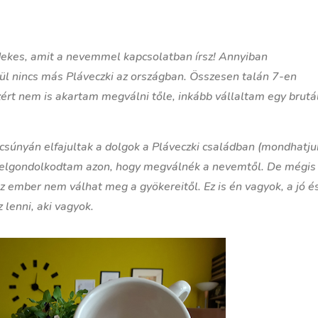
dekes, amit a nevemmel kapcsolatban írsz! Annyiban
ül nincs más Pláveczki az országban. Összesen talán 7-en
rt nem is akartam megválni tőle, inkább vállaltam egy brutá
 csúnyán elfajultak a dolgok a Pláveczki családban (mondhatju
n elgondolkodtam azon, hogy megválnék a nevemtől. De mégis
z ember nem válhat meg a gyökereitől. Ez is én vagyok, a jó é
 lenni, aki vagyok.