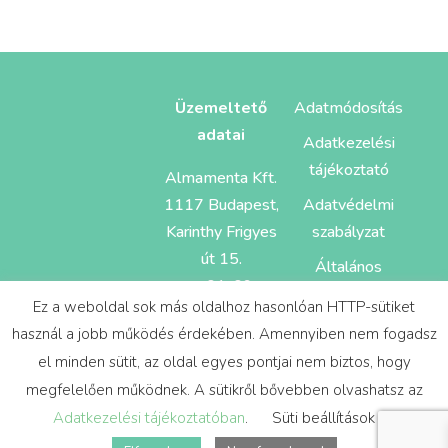
Üzemeltető
Adatmódosítás
adatai
Adatkezelési
tájékoztató
Almamenta Kft.
1117 Budapest,
Adatvédelmi
Karinthy Frigyes
szabályzat
út 15.
Általános
cg: 01-09-
Szerződés
Ez a weboldal sok más oldalhoz hasonlóan HTTP-sütiket
884055
Feltételek
használ a jobb működés érdekében. Amennyiben nem fogadsz
el minden sütit, az oldal egyes pontjai nem biztos, hogy
megfelelően működnek. A sütikről bővebben olvashatsz az
Adatkezelési tájékoztatóban
.
Süti beállítások