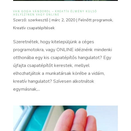
VAN GOGH VÁNDOROL – KREATÍV ÉLMÉNY KÜLSŐ
HELYSZÍNEN VAGY ONLINE
Szerző:
szerkesztő
|
márc 2, 2020
|
Felnőtt programok
,
Kreatív csapatépítések
Szeretnétek, hogy kitelepüljünk a céges
programotokra, vagy ONLINE idéznénk mindenki
otthonába egy kis csapatépítős hangulatot? Egy
újfajta csapatépítőt kerestek, mellyel
elhozhatjátok a munkatársak körébe a vidám,
kreatív hangulatot? Szívesen alkotnátok
egymásnak,...