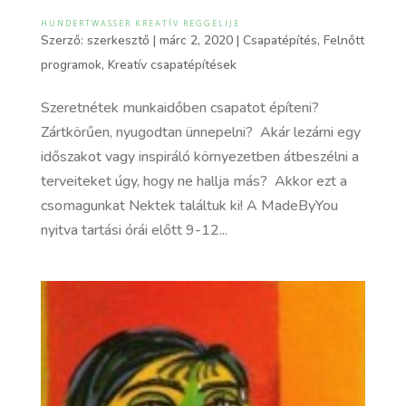
HUNDERTWASSER KREATÍV REGGELIJE
Szerző:
szerkesztő
|
márc 2, 2020
|
Csapatépítés
,
Felnőtt
programok
,
Kreatív csapatépítések
Szeretnétek munkaidőben csapatot építeni?
Zártkörűen, nyugodtan ünnepelni? Akár lezárni egy
időszakot vagy inspiráló környezetben átbeszélni a
terveiteket úgy, hogy ne hallja más? Akkor ezt a
csomagunkat Nektek találtuk ki! A MadeByYou
nyitva tartási órái előtt 9-12...