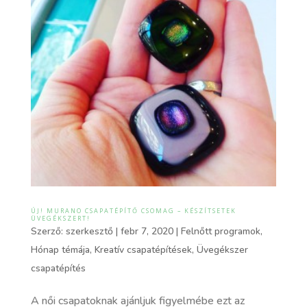
ÚJ! MURANO CSAPATÉPÍTŐ CSOMAG – KÉSZÍTSETEK
ÜVEGÉKSZERT!
Szerző:
szerkesztő
|
febr 7, 2020
|
Felnőtt programok
,
Hónap témája
,
Kreatív csapatépítések
,
Üvegékszer
csapatépítés
A női csapatoknak ajánljuk figyelmébe ezt az