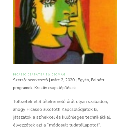
PICASSO CSAPATÉPÍTŐ CSOMAG
Szerző:
szerkesztő
|
márc 2, 2020
|
Egyéb
,
Felnőtt
programok
,
Kreatív csapatépítések
Töltsetek el 3 lélekemelő órát olyan szabadon,
ahogy Picasso alkotott! Kapcsolódjatok ki,
játszatok a színekkel és különleges technikákkal,
élvezzétek azt a “módosult tudatállapotot”,