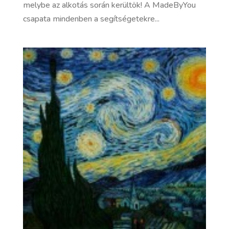
melybe az alkotás során kerültök! A MadeByYou
csapata mindenben a segítségetekre...