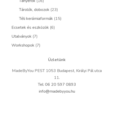
Tányérok
(16)
Tárolók, dobozok
(23)
Téli kerámiaformák
(15)
Ecsetek és eszközök
(6)
Utalványok
(7)
Workshopok
(7)
Üzletünk
MadeByYou PEST 1053 Budapest, Királyi Pál utca
11.
Tel: 06 20 597 0893
info@madebyyou.hu