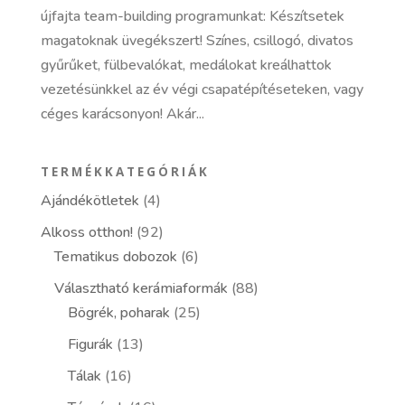
újfajta team-building programunkat: Készítsetek
magatoknak üvegékszert! Színes, csillogó, divatos
gyűrűket, fülbevalókat, medálokat kreálhattok
vezetésünkkel az év végi csapatépítéseteken, vagy
céges karácsonyon! Akár...
TERMÉKKATEGÓRIÁK
Ajándékötletek
(4)
Alkoss otthon!
(92)
Tematikus dobozok
(6)
Választható kerámiaformák
(88)
Bögrék, poharak
(25)
Figurák
(13)
Tálak
(16)