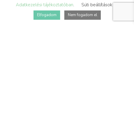
Adatkezelési tájékoztatóban
.
Süti beállítások
Elfogadom
Nem fogadom el
GAGA – GUMIKACSA FORMA
8 990
Ft