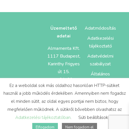
Üzemeltető
Adatmódosítás
adatai
Adatkezelési
tájékoztató
Almamenta Kft.
1117 Budapest,
Adatvédelmi
Karinthy Frigyes
szabályzat
út 15.
Általános
cg: 01-09-
Szerződés
Ez a weboldal sok más oldalhoz hasonlóan HTTP-sütiket
884055
Feltételek
használ a jobb működés érdekében. Amennyiben nem fogadsz
el minden sütit, az oldal egyes pontjai nem biztos, hogy
megfelelően működnek. A sütikről bővebben olvashatsz az
Adatkezelési tájékoztatóban
.
Süti beállítások
Elfogadom
Nem fogadom el
Design és sitebuild:
Mira Webdesign Studio