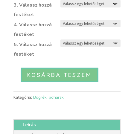
3. Válassz hozzá
festéket
4. Válassz hozzá
festéket
5. Válassz hozzá
festéket
KOSÁRBA TESZEM
MEPO
-
Mega-
Kategória:
Bögrék, poharak
giga
óriás
bögre,
Leírás
6