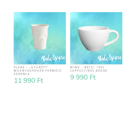
PLABE – „GYŰRÖTT”
WIME – BÉCSI, ÍVES
MŰANYAGPOHÁR FORMÁJÚ
CAPPUCCINOS BÖGRE
KERÁMIA
9 990
Ft
11 990
Ft