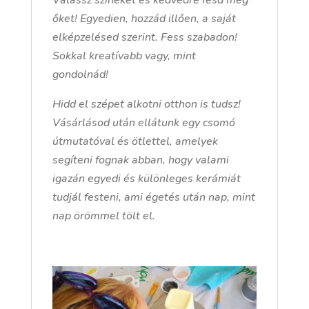
Válassz színeket és kedvedre fesd meg
őket! Egyedien, hozzád illően, a saját
elképzelésed szerint. Fess szabadon!
Sokkal kreatívabb vagy, mint
gondolnád!
Hidd el szépet alkotni otthon is tudsz!
Vásárlásod után ellátunk egy csomó
útmutatóval és ötlettel, amelyek
segíteni fognak abban, hogy valami
igazán egyedi és különleges kerámiát
tudjál festeni, ami égetés után nap, mint
nap örömmel tölt el.