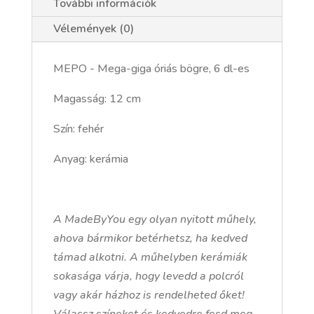
dl-
További információk
es
Vélemények (0)
mennyiség
MEPO - Mega-giga óriás bögre, 6 dl-es
Magasság: 12 cm
Szín: fehér
Anyag: kerámia
A MadeByYou egy olyan nyitott műhely,
ahova bármikor betérhetsz, ha kedved
támad alkotni. A műhelyben kerámiák
sokasága várja, hogy levedd a polcról
vagy akár házhoz is rendelheted őket!