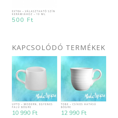
EXTRA – VÁLASZTHATÓ SZÍN
KERÁMIÁHOZ – 10 ML
500
Ft
KAPCSOLÓDÓ TERMÉKEK
UPTO – MODERN, EGYENES
TOBE – CSÍKOS HATÁSÚ
FALÚ BÖGRE
BÖGRE
10 990
Ft
12 990
Ft