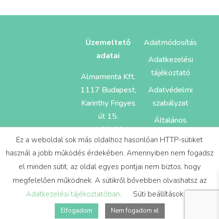
Üzemeltető
Adatmódosítás
adatai
Adatkezelési
tájékoztató
Almamenta Kft.
1117 Budapest,
Adatvédelmi
Karinthy Frigyes
szabályzat
út 15.
Általános
cg: 01-09-
Szerződés
Ez a weboldal sok más oldalhoz hasonlóan HTTP-sütiket
884055
Feltételek
használ a jobb működés érdekében. Amennyiben nem fogadsz
el minden sütit, az oldal egyes pontjai nem biztos, hogy
megfelelően működnek. A sütikről bővebben olvashatsz az
Adatkezelési tájékoztatóban
.
Süti beállítások
Elfogadom
Nem fogadom el
Design és sitebuild:
Mira Webdesign Studio