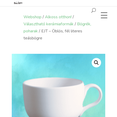
Webshop
/
Alkoss otthon!
/
Választható kerámiaformák
/
Bögrék,
poharak
/ EJT – Öblös, fél literes
teásbögre