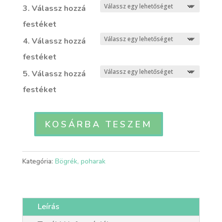
3. Válassz hozzá
festéket
4. Válassz hozzá
festéket
5. Válassz hozzá
festéket
KOSÁRBA TESZEM
EJT
-
Öblös,
Kategória:
Bögrék, poharak
fél
literes
teásbögre
Leírás
mennyiség