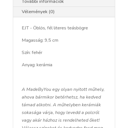
További információk
Vélemények (0)
EJT - Öblös, fél literes teásbögre
Magasság: 9,5 cm
Szín: fehér
Anyag: kerámia
A MadeByYou egy olyan nyitott műhely,
ahova bármikor betérhetsz, ha kedved
támad alkotni. A műhelyben kerámiák
sokasága várja, hogy levedd a polcról
vagy akár házhoz is rendelheted őket!