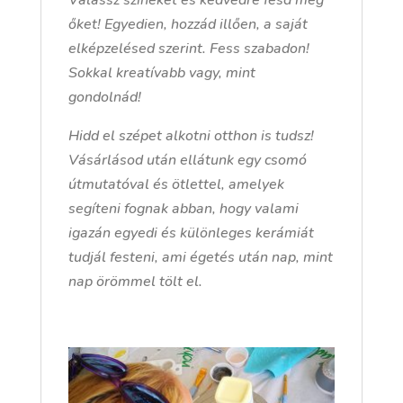
Válassz színeket és kedvedre fesd meg
őket! Egyedien, hozzád illően, a saját
elképzelésed szerint. Fess szabadon!
Sokkal kreatívabb vagy, mint
gondolnád!
Hidd el szépet alkotni otthon is tudsz!
Vásárlásod után ellátunk egy csomó
útmutatóval és ötlettel, amelyek
segíteni fognak abban, hogy valami
igazán egyedi és különleges kerámiát
tudjál festeni, ami égetés után nap, mint
nap örömmel tölt el.