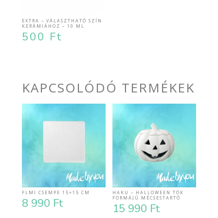
EXTRA – VÁLASZTHATÓ SZÍN
KERÁMIÁHOZ – 10 ML
500
Ft
KAPCSOLÓDÓ TERMÉKEK
FLMI CSEMPE 15×15 CM
HAKU – HALLOWEEN TÖK
FORMÁJÚ MÉCSESTARTÓ
8 990
Ft
15 990
Ft