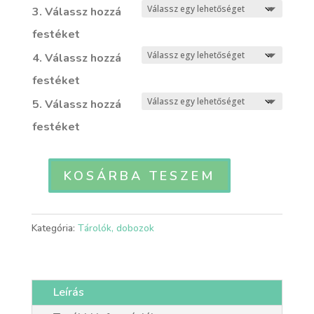
3. Válassz hozzá
festéket
4. Válassz hozzá
festéket
5. Válassz hozzá
festéket
KOSÁRBA TESZEM
PILZ
-
Gomba
Kategória:
Tárolók, dobozok
alakú
sószóró
mennyiség
Leírás