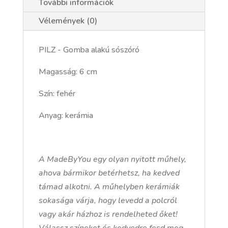
További információk
Vélemények (0)
PILZ - Gomba alakú sószóró
Magasság: 6 cm
Szín: fehér
Anyag: kerámia
A MadeByYou egy olyan nyitott műhely,
ahova bármikor betérhetsz, ha kedved
támad alkotni. A műhelyben kerámiák
sokasága várja, hogy levedd a polcról
vagy akár házhoz is rendelheted őket!