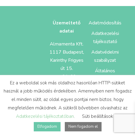
Üzemeltető
Adatmódosítás
adatai
Adatkezelési
tájékoztató
Almamenta Kft.
1117 Budapest,
Adatvédelmi
Karinthy Frigyes
szabályzat
út 15.
Általános
cg: 01-09-
Szerződés
Ez a weboldal sok más oldalhoz hasonlóan HTTP-sütiket
884055
Feltételek
használ a jobb működés érdekében. Amennyiben nem fogadsz
el minden sütit, az oldal egyes pontjai nem biztos, hogy
megfelelően működnek. A sütikről bővebben olvashatsz az
Adatkezelési tájékoztatóban
.
Süti beállítások
Elfogadom
Nem fogadom el
Design és sitebuild:
Mira Webdesign Studio