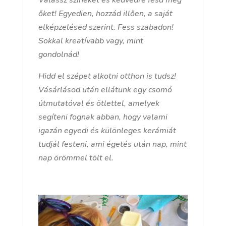
Válassz színeket és kedvedre fesd meg
őket! Egyedien, hozzád illően, a saját
elképzelésed szerint. Fess szabadon!
Sokkal kreatívabb vagy, mint
gondolnád!
Hidd el szépet alkotni otthon is tudsz!
Vásárlásod után ellátunk egy csomó
útmutatóval és ötlettel, amelyek
segíteni fognak abban, hogy valami
igazán egyedi és különleges kerámiát
tudjál festeni, ami égetés után nap, mint
nap örömmel tölt el.