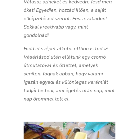
Válassz színeket és kedvedre fesd meg
őket! Egyedien, hozzád illően, a saját
elképzelésed szerint. Fess szabadon!
Sokkal kreatívabb vagy, mint
gondolnád!
Hidd el szépet alkotni otthon is tudsz!
Vásárlásod után ellátunk egy csomó
útmutatóval és ötlettel, amelyek
segíteni fognak abban, hogy valami
igazán egyedi és különleges kerámiát
tudjál festeni, ami égetés után nap, mint
nap örömmel tölt el.