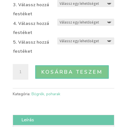
3. Válassz hozzá
festéket
4. Válassz hozzá
festéket
5. Válassz hozzá
festéket
OBJUN
KOSÁRBA TESZEM
-
Közepes
méretű
Kategória:
Bögrék, poharak
teásbögre
mennyiség
Leírás