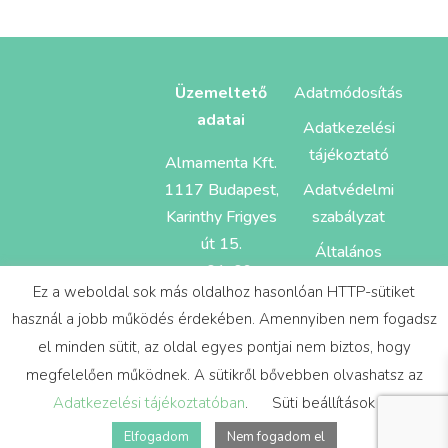
Üzemeltető
Adatmódosítás
adatai
Adatkezelési
tájékoztató
Almamenta Kft.
1117 Budapest,
Adatvédelmi
Karinthy Frigyes
szabályzat
út 15.
Általános
cg: 01-09-
Szerződés
Ez a weboldal sok más oldalhoz hasonlóan HTTP-sütiket
884055
Feltételek
használ a jobb működés érdekében. Amennyiben nem fogadsz
el minden sütit, az oldal egyes pontjai nem biztos, hogy
megfelelően működnek. A sütikről bővebben olvashatsz az
Adatkezelési tájékoztatóban
.
Süti beállítások
Elfogadom
Nem fogadom el
Design és sitebuild:
Mira Webdesign Studio