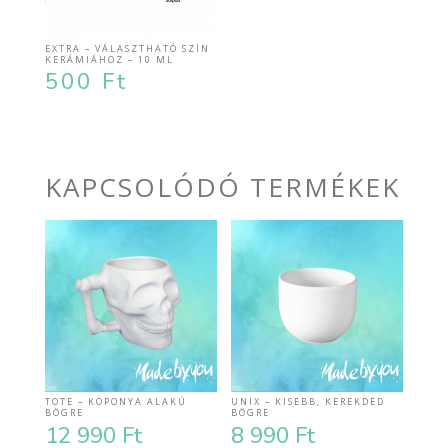
EXTRA – VÁLASZTHATÓ SZÍN
KERÁMIÁHOZ – 10 ML
500
Ft
KAPCSOLÓDÓ TERMÉKEK
TOTE – KOPONYA ALAKÚ
UNIX – KISEBB, KEREKDED
BÖGRE
BÖGRE
12 990
Ft
8 990
Ft