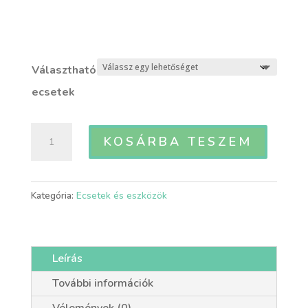
Választható
ecsetek
Ecsetek
KOSÁRBA TESZEM
-
több
méretben
Kategória:
Ecsetek és eszközök
és
formában
mennyiség
Leírás
További információk
Vélemények (0)