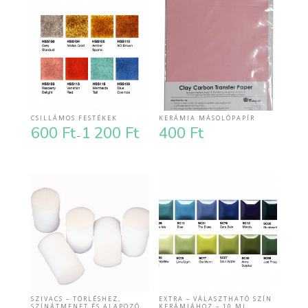
CSILLÁMOS FESTÉKEK
KERÁMIA MÁSOLÓPAPÍR
600
Ft
1 200
Ft
400
Ft
Ártartomány:
–
600 Ft
-
1
200 Ft
SZIVACS – TÖRLÉSHEZ,
EXTRA – VÁLASZTHATÓ SZÍN
SZÍNÁTMENET ÉS ALAPOZÓ
KERÁMIÁHOZ – 10 ML