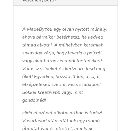
A MadeByYou egy olyan nyitott műhely,
ahova bármikor betérhetsz, ha kedved
támad alkotni. A műhelyben kerámiák
sokasága várja, hogy levedd a polcról
vagy akár házhoz is rendelheted őket!
Válassz színeket és kedvedre fesd meg
őket! Egyedien, hozzád illően, a saját
elképzelésed szerint. Fess szabadon!
Sokkal kreatívabb vagy, mint
gondolnád!
Hidd el szépet alkotni otthon is tudsz!
Vásárlásod után ellátunk egy csomó
útmutatóval és ötlettel, amelyek