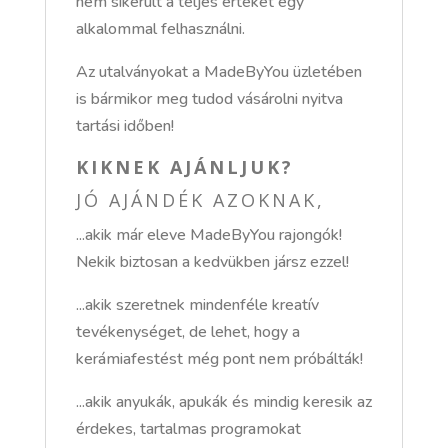
nem sikerült a teljes értékét egy
alkalommal felhasználni.
Az utalványokat a MadeByYou üzletében
is bármikor meg tudod vásárolni nyitva
tartási időben!
KIKNEK AJÁNLJUK?
JÓ AJÁNDÉK AZOKNAK,
...akik már eleve MadeByYou rajongók!
Nekik biztosan a kedvükben jársz ezzel!
...akik szeretnek mindenféle kreatív
tevékenységet, de lehet, hogy a
kerámiafestést még pont nem próbálták!
...akik anyukák, apukák és mindig keresik az
érdekes, tartalmas programokat