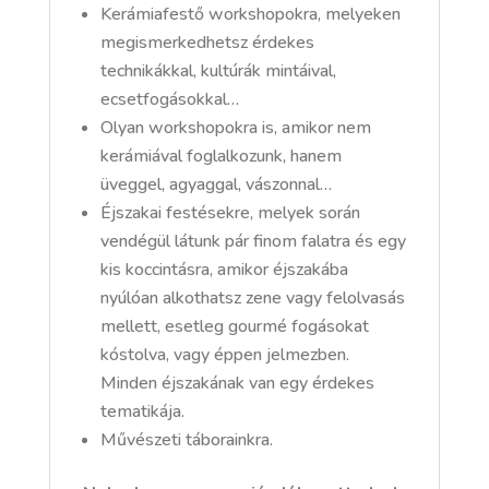
Kerámiafestő workshopokra, melyeken
megismerkedhetsz érdekes
technikákkal, kultúrák mintáival,
ecsetfogásokkal…
Olyan workshopokra is, amikor nem
kerámiával foglalkozunk, hanem
üveggel, agyaggal, vászonnal…
Éjszakai festésekre, melyek során
vendégül látunk pár finom falatra és egy
kis koccintásra, amikor éjszakába
nyúlóan alkothatsz zene vagy felolvasás
mellett, esetleg gourmé fogásokat
kóstolva, vagy éppen jelmezben.
Minden éjszakának van egy érdekes
tematikája.
Művészeti táborainkra.