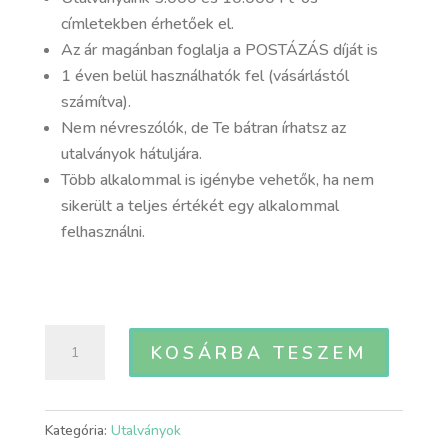
címletekben érhetőek el.
Az ár magánban foglalja a POSTÁZÁS díját is
1 éven belül használhatók fel (vásárlástól
számítva).
Nem névreszólók, de Te bátran írhatsz az
utalványok hátuljára.
Több alkalommal is igénybe vehetők, ha nem
sikerült a teljes értékét egy alkalommal
felhasználni.
Ajándékutalvány
KOSÁRBA TESZEM
-
15.000
Ft
Kategória:
Utalványok
értékben,