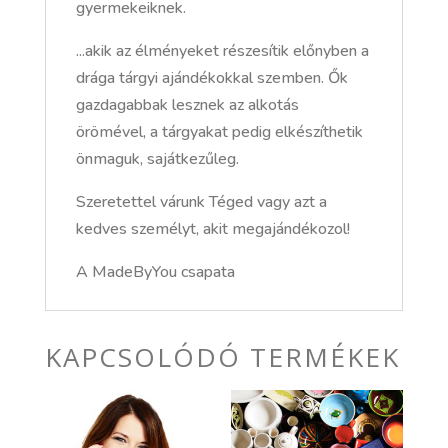
gyermekeiknek.
...akik az élményeket részesítik előnyben a
drága tárgyi ajándékokkal szemben. Ők
gazdagabbak lesznek az alkotás
örömével, a tárgyakat pedig elkészíthetik
önmaguk, sajátkezűleg.
Szeretettel várunk Téged vagy azt a
kedves személyt, akit megajándékozol!
A MadeByYou csapata
KAPCSOLÓDÓ TERMÉKEK