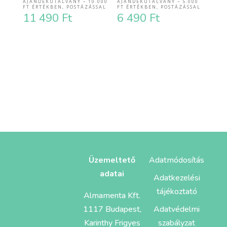
AJÁNDÉKUTALVÁNY – 10.000
AJÁNDÉKUTALVÁNY – 5.000
FT ÉRTÉKBEN, POSTÁZÁSSAL
FT ÉRTÉKBEN, POSTÁZÁSSAL
11 490
Ft
6 490
Ft
Üzemeltető
Adatmódosítás
adatai
Adatkezelési
tájékoztató
Almamenta Kft.
1117 Budapest,
Adatvédelmi
Karinthy Frigyes
szabályzat