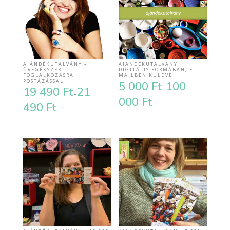
AJÁNDÉKUTALVÁNY –
AJÁNDÉKUTALVÁNY
ÜVEGÉKSZER
DIGITÁLIS FORMÁBAN, E-
FOGLALKOZÁSRA
MAILBEN KÜLDVE
POSTÁZÁSSAL
5 000
Ft
100
19 490
Ft
21
–
–
000
Ft
Ártartomány:
490
Ft
Ártartomány:
5
19
000 Ft
490 Ft
-
-
100
21
000 Ft
490 Ft