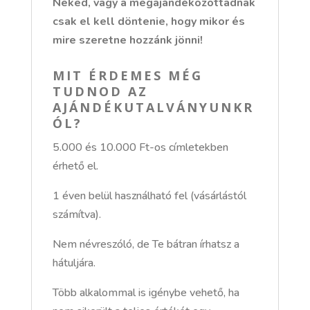
Neked, vagy a megajándékozottadnak
csak el kell döntenie, hogy mikor és
mire szeretne hozzánk jönni!
MIT ÉRDEMES MÉG
TUDNOD AZ
AJÁNDÉKUTALVÁNYUNKR
ÓL?
5.000 és 10.000 Ft-os címletekben
érhető el.
1 éven belül használható fel (vásárlástól
számítva).
Nem névreszóló, de Te bátran írhatsz a
hátuljára.
Több alkalommal is igénybe vehető, ha