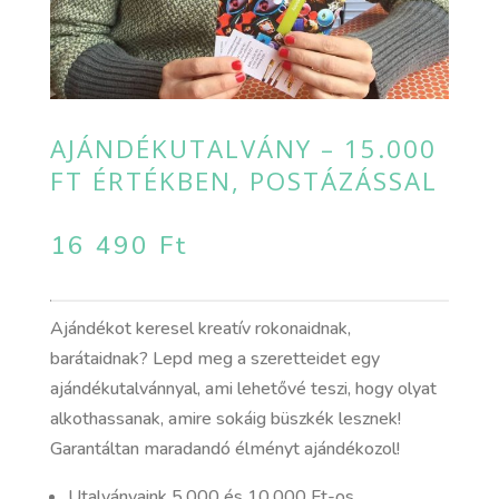
AJÁNDÉKUTALVÁNY – 15.000
FT ÉRTÉKBEN, POSTÁZÁSSAL
16 490
Ft
Ajándékot keresel kreatív rokonaidnak,
barátaidnak? Lepd meg a szeretteidet egy
ajándékutalvánnyal, ami lehetővé teszi, hogy olyat
alkothassanak, amire sokáig büszkék lesznek!
Garantáltan maradandó élményt ajándékozol!
Utalványaink 5.000 és 10.000 Ft-os