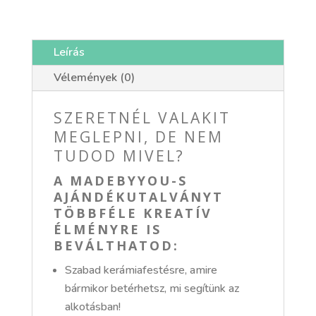
postázással
mennyiség
Leírás
Vélemények (0)
SZERETNÉL VALAKIT
MEGLEPNI, DE NEM
TUDOD MIVEL?
A MADEBYYOU-S
AJÁNDÉKUTALVÁNYT
TÖBBFÉLE KREATÍV
ÉLMÉNYRE IS
BEVÁLTHATOD:
Szabad kerámiafestésre, amire
bármikor betérhetsz, mi segítünk az
alkotásban!